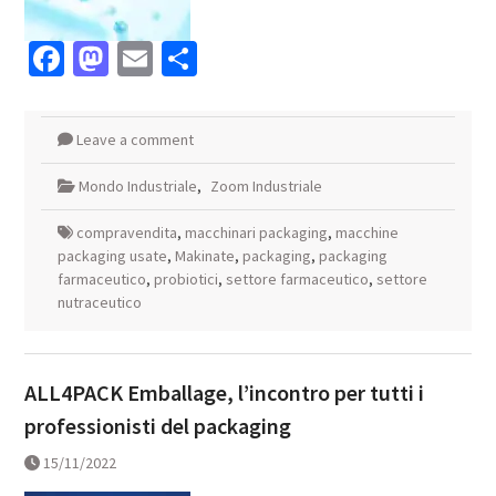
Facebook
Mastodon
Email
Condividi
Leave a comment
Mondo Industriale
,
Zoom Industriale
compravendita
,
macchinari packaging
,
macchine
packaging usate
,
Makinate
,
packaging
,
packaging
farmaceutico
,
probiotici
,
settore farmaceutico
,
settore
nutraceutico
ALL4PACK Emballage, l’incontro per tutti i
professionisti del packaging
15/11/2022