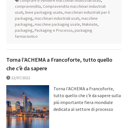
comprare e vendere macchinari industriali usati
,
compravendita
,
Compravendita macchinari industriali
usati
,
linee packaging usate
,
macchinari industriali per il
packaging
,
macchinari industriali usati
,
macchine
packaging
,
macchine packaging usate
,
Makinate
,
packaging
,
Packaging e Processo
,
packaging
farmaceutico
Torna l’ACHEMA a Francoforte, tutto quello
che c’è da sapere
22/07/2022
Torna l’ACHEMA a Francoforte,
tutto quello che c’è da sapere sulla
più importante fiera mondiale
dedicata al settore di processo