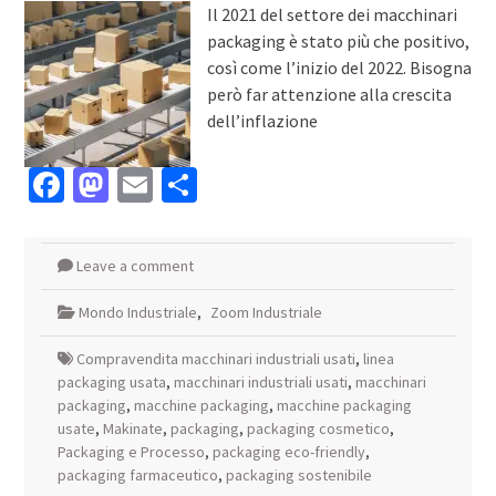
Il 2021 del settore dei macchinari
packaging è stato più che positivo,
così come l’inizio del 2022. Bisogna
però far attenzione alla crescita
dell’inflazione
Facebook
Mastodon
Email
Condividi
Leave a comment
Mondo Industriale
,
Zoom Industriale
Compravendita macchinari industriali usati
,
linea
packaging usata
,
macchinari industriali usati
,
macchinari
packaging
,
macchine packaging
,
macchine packaging
usate
,
Makinate
,
packaging
,
packaging cosmetico
,
Packaging e Processo
,
packaging eco-friendly
,
packaging farmaceutico
,
packaging sostenibile