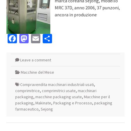
marca coreana Sejong, modello
MRC 37D, anno 2006, 37 punzoni,
ancora in produzione
Facebook
Mastodon
Email
Condividi
Leave a comment
Macchine del Mese
Compravendita macchinari industriali usati
,
comprimitrice
,
comprimitrici usate
,
macchinari
packaging
,
macchine packaging usate
,
Macchine per il
packaging
,
Makinate
,
Packaging e Processo
,
packaging
farmaceutico
,
Sejong