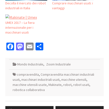
Decolla il mercato dei robot
Comprare macchinari usati: i
industriali in Italia
vantaggi
UMEX 2017 – La fiera
internazionale per i
macchinari usati
Facebook
Mastodon
Email
Condividi
Mondo Industriale
,
Zoom Industriale
compravendita
,
Compravendita macchinari industriali
usati
,
macchinari industriali usati
,
macchine utensili
,
macchine utensili usate
,
Makinate
,
robot
,
robot usati
,
robotica collaborativa
Navigazione