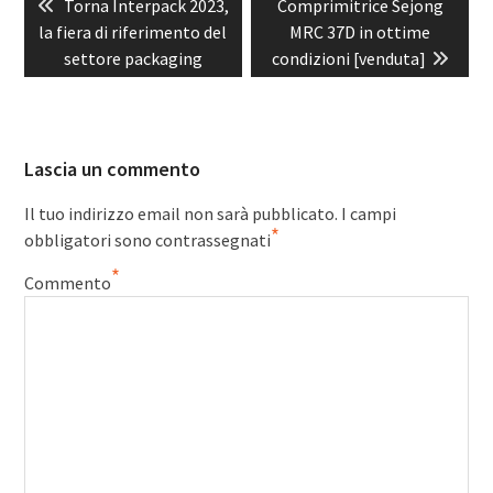
Previous
Next
Torna Interpack 2023,
Comprimitrice Sejong
articoli
post:
post:
la fiera di riferimento del
MRC 37D in ottime
settore packaging
condizioni [venduta]
Lascia un commento
Il tuo indirizzo email non sarà pubblicato.
I campi
*
obbligatori sono contrassegnati
*
Commento