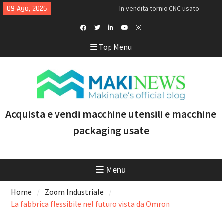
Skip
09 Ago, 2026
In vendita tornio CNC usato
to
Doosan Puma TW2600M GL
content
[VENDUTO]
<h1>Acquistiamo torni Mazak
Facebook
Twitter
Linkedin
Youtube
Instagram
Top Menu
usati recenti con controllo
Profile
Smooth e tecnologia
multitasking</h1>
Doosan Puma 2600 LY: il tornio
CNC ideale per aumentare
produttività e marginalità
Acquista e vendi macchine utensili e macchine
packaging usate
Menu
Home
Zoom Industriale
La fabbrica flessibile nel futuro vista da Omron