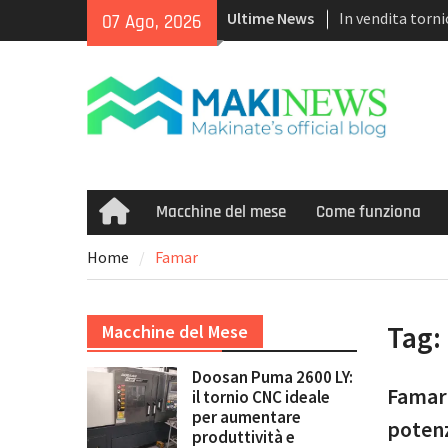
Skip
Ultime News
In vendita torn
07 Ago, 2026
to
Puma TW2600M
content
<h1>Acquistiam
recenti con con
tecnologia mul
Doosan Puma 260
ideale per aume
marginalità
Macchine del mese
Come funziona
Home
Home
Famar
Tag:
Macchine del Mese
Doosan Puma 2600 LY:
Famar 
il tornio CNC ideale
per aumentare
potenz
produttività e