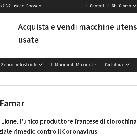
io CNC usato Doosan
Contatti
Chi Siamo
 GL [VENDUTO]
o torni Mazak usati
Acquista e vendi macchine utens
trollo Smooth e
titasking</h1>
usate
0 LY: il tornio CNC
ntare produttività e
Zoom industriale
Il Mondo di Makinate
Catalogo
Famar
Lione, l’unico produttore francese di clorochina
iale rimedio contro il Coronavirus