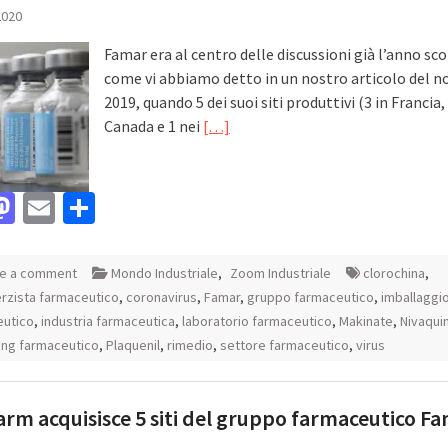
2020
Famar era al centro delle discussioni già l’anno sco
come vi abbiamo detto in un nostro articolo del 
2019, quando 5 dei suoi siti produttivi (3 in Francia, 
Canada e 1 nei
[…]
acebook
Mastodon
Email
Condividi
e a comment
Mondo Industriale
,
Zoom Industriale
clorochina
,
rzista farmaceutico
,
coronavirus
,
Famar
,
gruppo farmaceutico
,
imballaggi
eutico
,
industria farmaceutica
,
laboratorio farmaceutico
,
Makinate
,
Nivaqui
ing farmaceutico
,
Plaquenil
,
rimedio
,
settore farmaceutico
,
virus
rm acquisisce 5 siti del gruppo farmaceutico F