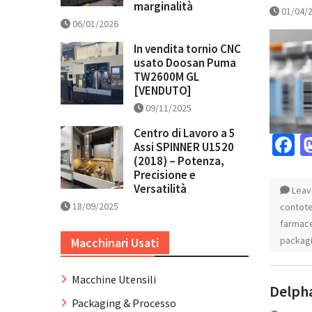
marginalità
01/04/
06/01/2026
In vendita tornio CNC
usato Doosan Puma
TW2600M GL
[VENDUTO]
09/11/2025
Centro di Lavoro a 5
F
Assi SPINNER U1520
(2018) – Potenza,
Precisione e
Versatilità
Leav
18/09/2025
contote
farmac
packag
Macchinari Usati
Macchine Utensili
Delpha
Packaging & Processo