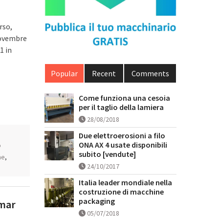
rso,
novembre
1 in
Popular
Recent
Comments
Come funziona una cesoia
per il taglio della lamiera
28/08/2018
Due elettroerosioni a filo
ONA AX 4 usate disponibili
o
subito [vendute]
ne
,
24/10/2017
Italia leader mondiale nella
costruzione di macchine
packaging
amar
05/07/2018