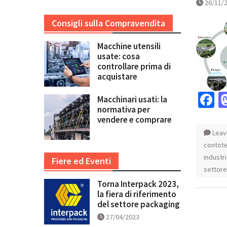
26/11/
Consigli sulla Compravendita
Macchine utensili
usate: cosa
controllare prima di
acquistare
F
Macchinari usati: la
normativa per
vendere e comprare
Leav
contote
industr
Fiere ed Eventi
settore
Torna Interpack 2023,
la fiera di riferimento
del settore packaging
27/04/2023