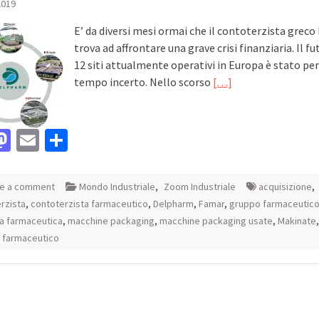
2019
E’ da diversi mesi ormai che il contoterzista greco
trova ad affrontare una grave crisi finanziaria. Il fu
12 siti attualmente operativi in Europa è stato per
tempo incerto. Nello scorso
[…]
acebook
Mastodon
Email
Condividi
e a comment
Mondo Industriale
,
Zoom Industriale
acquisizione
,
rzista
,
contoterzista farmaceutico
,
Delpharm
,
Famar
,
gruppo farmaceutic
ia farmaceutica
,
macchine packaging
,
macchine packaging usate
,
Makinate
,
 farmaceutico