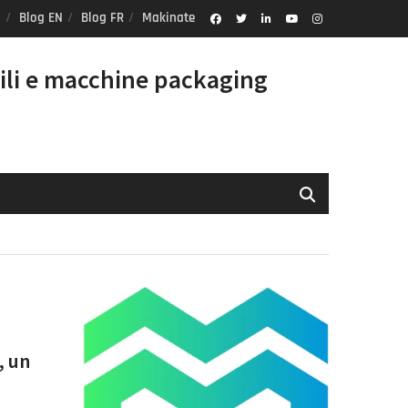
Blog EN
Blog FR
Makinate
Facebook
Twitter
Linkedin
Youtube
Instagram
Profile
ili e macchine packaging
, un