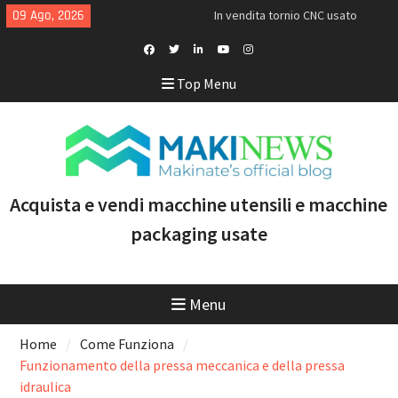
Skip
09 Ago, 2026
In vendita tornio CNC usato
to
Doosan Puma TW2600M GL
content
[VENDUTO]
<h1>Acquistiamo torni Mazak
Facebook
Twitter
Linkedin
Youtube
Instagram
Top Menu
usati recenti con controllo
Profile
Smooth e tecnologia
multitasking</h1>
Doosan Puma 2600 LY: il tornio
CNC ideale per aumentare
produttività e marginalità
Acquista e vendi macchine utensili e macchine
packaging usate
Menu
Home
Come Funziona
Funzionamento della pressa meccanica e della pressa
idraulica