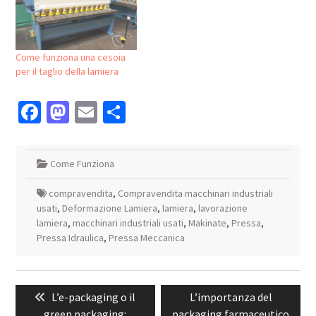
Come funziona una cesoia
per il taglio della lamiera
Facebook
Mastodon
Email
Condividi
Come Funziona
compravendita
,
Compravendita macchinari industriali
usati
,
Deformazione Lamiera
,
lamiera
,
lavorazione
lamiera
,
macchinari industriali usati
,
Makinate
,
Pressa
,
Pressa Idraulica
,
Pressa Meccanica
Navigazione
Previous
Next
L’e-packaging o il
L’importanza del
articoli
post:
post:
green packaging:
packaging farmaceutico