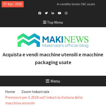
Skip
07 Ago, 2026
In vendita tornio CNC usato
to
Doosan Puma TW2600M GL
content
[VENDUTO]
<h1>Acquistiamo torni Mazak
Facebook
Twitter
Linkedin
Youtube
Instagram
Top Menu
usati recenti con controllo
Profile
Smooth e tecnologia
multitasking</h1>
Doosan Puma 2600 LY: il tornio
CNC ideale per aumentare
produttività e marginalità
Acquista e vendi macchine utensili e macchine
packaging usate
Menu
Home
Zoom Industriale
Previsioni per il 2018 sull’industria italiana della
macchina utensile