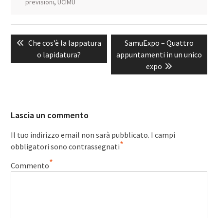
previsioni
,
UCIMU
Navigazione
Previous
Next
Che cos’è la lappatura
SamuExpo – Quattro
articoli
post:
post:
o lapidatura?
appuntamenti in un unico
expo
Lascia un commento
Il tuo indirizzo email non sarà pubblicato.
I campi
*
obbligatori sono contrassegnati
*
Commento