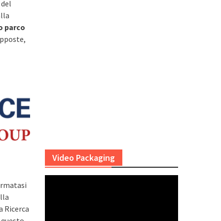
 del
lla
o parco
upposte,
Video Packaging
ormatasi
lla
la Ricerca
n questo