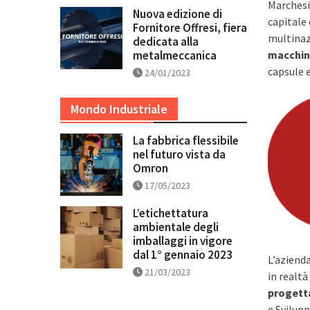
Marchesin
Nuova edizione di
capitale
Fornitore Offresi, fiera
multinaz
dedicata alla
metalmeccanica
macchi
capsule 
24/01/2023
Mondo Industriale
La fabbrica flessibile
nel futuro vista da
Omron
17/05/2023
L’etichettatura
ambientale degli
imballaggi in vigore
dal 1° gennaio 2023
L’aziend
21/03/2023
in realtà
progett
e Svilupp