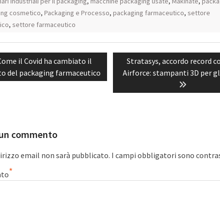
ri industriali per il packaging
,
macchine packaging usate
,
Makinate
,
packa
ing cosmetico
,
Packaging e Processo
,
packaging farmaceutico
,
settore
ico
,
settore farmaceutico
azione
Previous
Next
Come il Covid ha cambiato il
Stratasys, accordo record c
i
post:
post:
o del packaging farmaceutico
Airforce: stampanti 3D per gl
 un commento
dirizzo email non sarà pubblicato.
I campi obbligatori sono contra
*
to