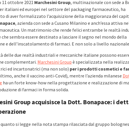
o 11 ottobre 2021
Marchesini Group
, multinazionale con sede a B
der italiani ed europei nel settore del packaging farmaceutico, ha
to di aver formalizzato l’acquisizione della maggioranza del capit
onapace
, azienda con sede a Cusano Milanino e anch’essa attiva n
rmaceutica. Un matrimonio che rende felici entrambe le realtà indu
e che sembra essere destinato a lasciare il segno nel mondo della
e e dell’inscatolamento di farmaci. E non solo a livello nazionale
tà delle due realtà industriali e meccaniche italiane possono essere
ome complementari.
Marchesini Group
è specializzata nella realizz
rici ed incartonatrici (ma non solo)
per i prodotti cosmetici e f
ultimo, anche il vaccino anti-Covid), mentre l’azienda milanese
Dot
e
ha un forte know-how nella progettazione e realizzazione di ma
oduzione di farmaci in forma solida.
sini Group acquisisce la Dott. Bonapace: i dett
perazione
 quanto si legge nella nota stampa rilasciata dal gruppo bolognes