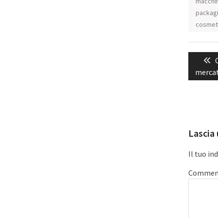
macchina
packag
cosmet
Navig
articol
mercat
Lascia
Il tuo in
Commen