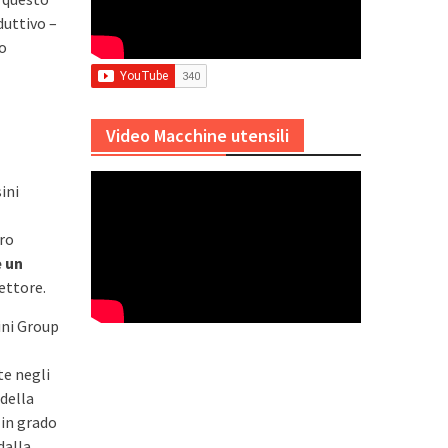
duttivo –
io
Video Macchine utensili
ini
ro
e un
ettore.
ini Group
te negli
 della
 in grado
dalla