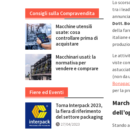
Lo scors
tra i lea
Consigli sulla Compravendita
annuncia
Dott. B
Macchine utensili
della fa
usate: cosa
italiane 
controllare prima di
acquistare
produzion
Le attivi
Macchinari usati: la
normativa per
viste c
vendere e comprare
astucciat
(non da 
Bonapac
per la pr
Fiere ed Eventi
Marche
Torna Interpack 2023,
la fiera di riferimento
dell’o
del settore packaging
27/04/2023
Stando a