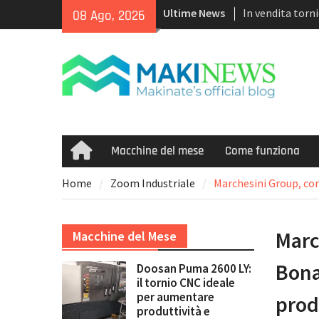
Skip
Ultime News
In vendita tor
08 Ago, 2026
to
Puma TW2600M
content
<h1>Acquistiam
recenti con co
tecnologia mul
Doosan Puma 260
ideale per aume
marginalità
Macchine del mese
Come funziona
Home
Home
Zoom Industriale
Marchesini Group, con 
Marc
Macchine del Mese
Bona
Doosan Puma 2600 LY:
il tornio CNC ideale
per aumentare
prod
produttività e