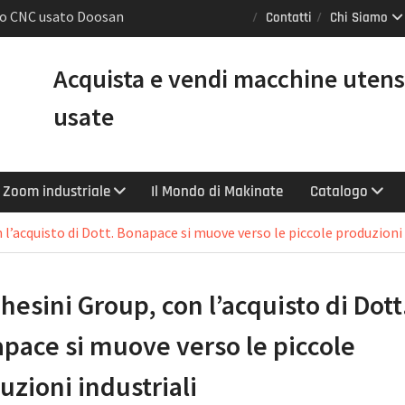
nio CNC usato Doosan
Contatti
Chi Siamo
 GL [VENDUTO]
o torni Mazak usati
Acquista e vendi macchine utens
ntrollo Smooth e
titasking</h1>
usate
0 LY: il tornio CNC
ntare produttività e
Zoom industriale
Il Mondo di Makinate
Catalogo
l’acquisto di Dott. Bonapace si muove verso le piccole produzioni 
hesini Group, con l’acquisto di Dott
pace si muove verso le piccole
uzioni industriali