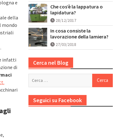
ologna e
Che cos’è la lappatura o
lapidatura?
ale della
28/12/2017
el mondo
In cosa consiste la
striali
lavorazione della lamiera?
27/03/2018
.
 infatti
Cerca nel Blog
azione di
armaci
Ricerca
t.
per:
cchinari
Seguici su Facebook
agli
e,