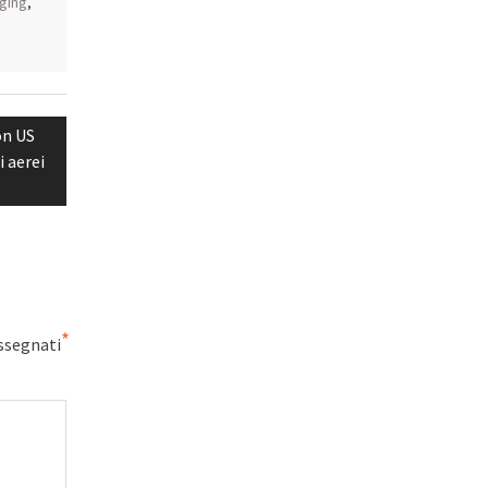
ging
,
on US
i aerei
*
ssegnati