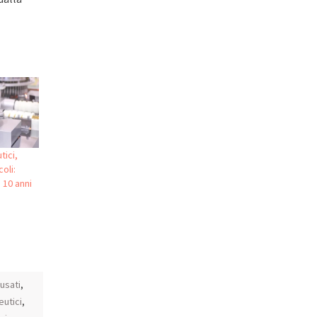
tici,
oli:
 10 anni
usati
,
eutici
,