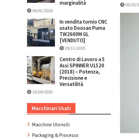
marginalità
02/03/
06/01/2026
In vendita tornio CNC
usato Doosan Puma
TW2600M GL
[VENDUTO]
09/11/2025
Centro di Lavoro a 5
Assi SPINNER U1520
(2018) – Potenza,
Precisione e
Versatilità
18/09/2025
Macchinari Usati
Macchine Utensili
Packaging & Processo