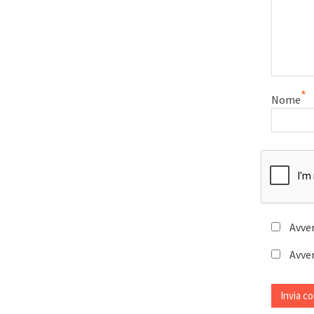
*
Nome
Avver
Avver