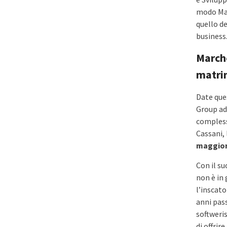
modo Mar
quello d
business
Marche
matrim
Date que
Group ad 
compless
Cassani, 
maggior
Con il su
non è in
l’inscato
anni pass
softweris
di offrire