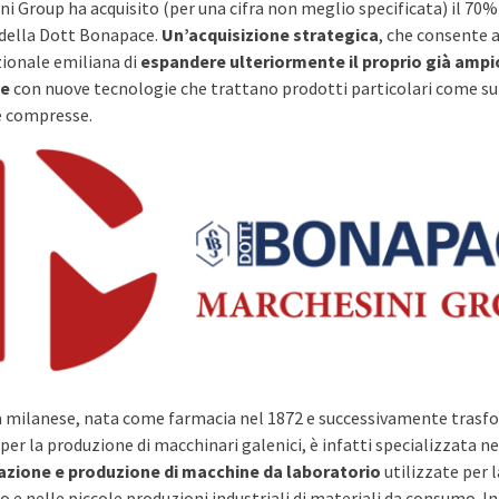
i Group ha acquisito (per una cifra non meglio specificata) il 70%
 della Dott Bonapace.
Un’acquisizione strategica
, che consente a
ionale emiliana di
espandere ulteriormente il proprio già ampi
ne
con nuove tecnologie che trattano prodotti particolari come s
e compresse.
a milanese, nata come farmacia nel 1872 e successivamente trasf
 per la produzione di macchinari galenici, è infatti specializzata ne
azione e produzione di macchine da laboratorio
utilizzate per 
o e nelle piccole produzioni industriali di materiali da consumo. I