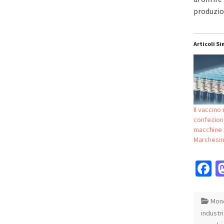
produzio
Articoli Si
Il vaccino
confeziona
macchine 
Marchesin
F
Mond
industr