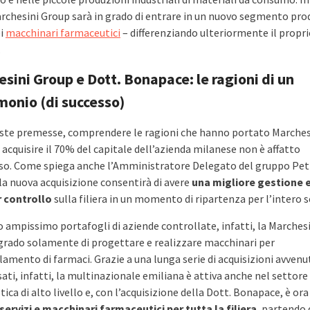
chesini Group sarà in grado di entrare in un nuovo segmento pro
ei
macchinari farmaceutici
– differenziando ulteriormente il propr
.
sini Group e Dott. Bonapace: le ragioni di un
onio (di successo)
ste premesse, comprendere le ragioni che hanno portato Marches
acquisire il 70% del capitale dell’azienda milanese non è affatto
o. Come spiega anche l’Amministratore Delegato del gruppo Pet
la nuova acquisizione consentirà di avere
una migliore gestione 
 controllo
sulla filiera in un momento di ripartenza per l’intero s
o ampissimo portafogli di aziende controllate, infatti, la Marches
 grado solamente di progettare e realizzare macchinari per
lamento di farmaci. Grazie a una lunga serie di acquisizioni avvenu
ati, infatti, la multinazionale emiliana è attiva anche nel settore
tica di alto livello e, con l’acquisizione della Dott. Bonapace, è ora
servizi e macchinari farmaceutici per tutta la filiera
, partendo 