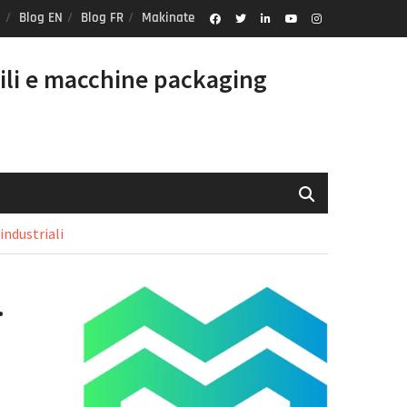
Blog EN
Blog FR
Makinate
Facebook
Twitter
Linkedin
Youtube
Instagram
Profile
ili e macchine packaging
industriali
.