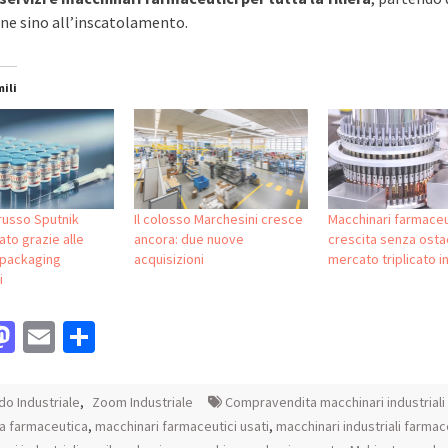
ne sino all’inscatolamento.
mili
 russo Sputnik
Il colosso Marchesini cresce
Macchinari farmaceu
to grazie alle
ancora: due nuove
crescita senza ostac
packaging
acquisizioni
mercato triplicato in
i
acebook
Mastodon
Email
Condividi
o Industriale
,
Zoom Industriale
Compravendita macchinari industriali 
ia farmaceutica
,
macchinari farmaceutici usati
,
macchinari industriali farmac