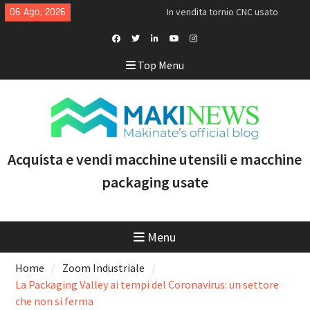
Skip
06 Ago, 2026
In vendita tornio CNC usato
to
Doosan Puma TW2600M GL
content
[VENDUTO]
<h1>Acquistiamo torni Mazak
Facebook
Twitter
Linkedin
Youtube
Instagram
Top Menu
usati recenti con controllo
Profile
Smooth e tecnologia
multitasking</h1>
Doosan Puma 2600 LY: il tornio
CNC ideale per aumentare
produttività e marginalità
Acquista e vendi macchine utensili e macchine
packaging usate
Menu
Home
Zoom Industriale
La Packaging Valley ai tempi del Coronavirus: un settore
che non si ferma