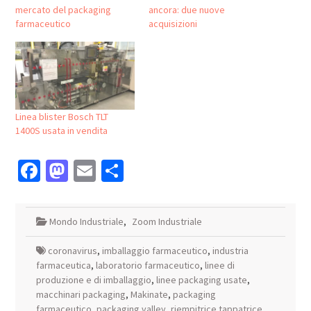
mercato del packaging
ancora: due nuove
farmaceutico
acquisizioni
Linea blister Bosch TLT
1400S usata in vendita
Facebook
Mastodon
Email
Condividi
Mondo Industriale
,
Zoom Industriale
coronavirus
,
imballaggio farmaceutico
,
industria
farmaceutica
,
laboratorio farmaceutico
,
linee di
produzione e di imballaggio
,
linee packaging usate
,
macchinari packaging
,
Makinate
,
packaging
farmaceutico
,
packaging valley
,
riempitrice tappatrice