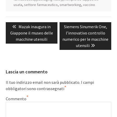
usata
,
settore farmaceutico
,
smartworking
,
vaccino
Navigazione
Previous
Next
Mazak inaugura in
Siemens Sinumerik One,
articoli
post:
post:
Giappone il museo delle
l’innovativo controllo
macchine utensili
numerico per le macchine
utensili
Lascia un commento
Il tuo indirizzo email non sarà pubblicato.
I campi
*
obbligatori sono contrassegnati
*
Commento