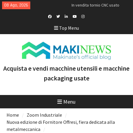
Skip
08 Ago, 2026
In vendita tornio CNC usato
to
Doosan Puma TW2600M GL
content
[VENDUTO]
<h1>Acquistiamo torni Mazak
Facebook
Twitter
Linkedin
Youtube
Instagram
Top Menu
usati recenti con controllo
Profile
Smooth e tecnologia
multitasking</h1>
Doosan Puma 2600 LY: il tornio
CNC ideale per aumentare
produttività e marginalità
Acquista e vendi macchine utensili e macchine
packaging usate
Menu
Home
Zoom Industriale
Nuova edizione di Fornitore Offresi, fiera dedicata alla
metalmeccanica