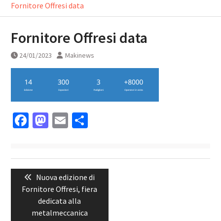
Fornitore Offresi data
Fornitore Offresi data
24/01/2023
Makinews
Facebook
Mastodon
Email
Condividi
Navigazione
Previous
Nuova edizione di
articoli
post:
Fornitore Offresi, fiera
dedicata alla
metalmeccanica