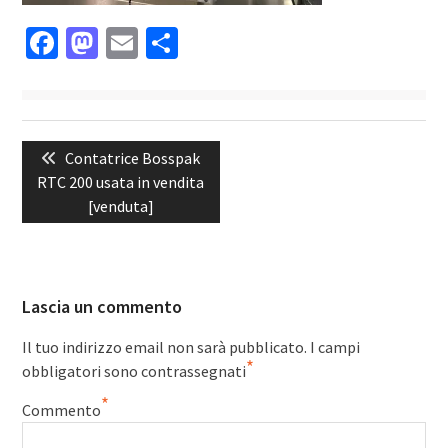
Facebook
Mastodon
Email
Condividi
Navigazione
Previous
Contatrice Bosspak
articoli
post:
RTC 200 usata in vendita
[venduta]
Lascia un commento
Il tuo indirizzo email non sarà pubblicato.
I campi
*
obbligatori sono contrassegnati
*
Commento