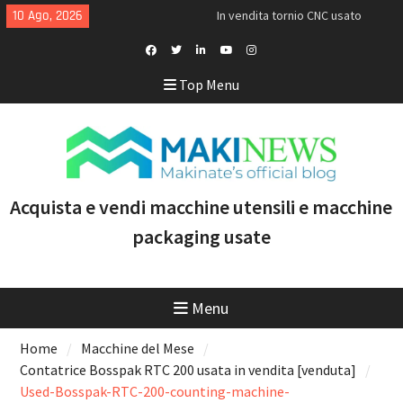
Skip
10 Ago, 2026
In vendita tornio CNC usato
to
Doosan Puma TW2600M GL
content
[VENDUTO]
<h1>Acquistiamo torni Mazak
Facebook
Twitter
Linkedin
Youtube
Instagram
Top Menu
usati recenti con controllo
Profile
Smooth e tecnologia
multitasking</h1>
Doosan Puma 2600 LY: il tornio
CNC ideale per aumentare
produttività e marginalità
Acquista e vendi macchine utensili e macchine
packaging usate
Menu
Home
Macchine del Mese
Contatrice Bosspak RTC 200 usata in vendita [venduta]
Used-Bosspak-RTC-200-counting-machine-