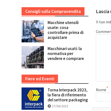
Lascia
Consigli sulla Compravendita
Il tuo in
Macchine utensili
usate: cosa
Commen
controllare prima di
acquistare
Macchinari usati: la
normativa per
vendere e comprare
Fiere ed Eventi
*
Torna Interpack 2023,
Nome
la fiera di riferimento
del settore packaging
27/04/2023