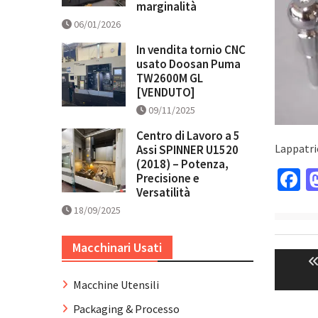
marginalità
06/01/2026
In vendita tornio CNC
usato Doosan Puma
TW2600M GL
[VENDUTO]
09/11/2025
Centro di Lavoro a 5
Lappatri
Assi SPINNER U1520
(2018) – Potenza,
F
Precisione e
Versatilità
18/09/2025
Navig
Macchinari Usati
articol
Macchine Utensili
Packaging & Processo