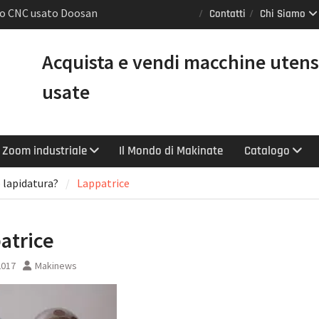
nio CNC usato Doosan
Contatti
Chi Siamo
 GL [VENDUTO]
o torni Mazak usati
Acquista e vendi macchine utens
ntrollo Smooth e
titasking</h1>
usate
0 LY: il tornio CNC
ntare produttività e
Zoom industriale
Il Mondo di Makinate
Catalogo
o lapidatura?
Lappatrice
atrice
2017
Makinews