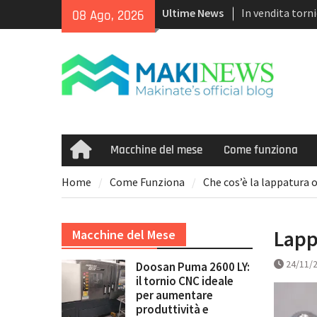
Skip
Ultime News
In vendita tor
08 Ago, 2026
to
Puma TW2600M
content
<h1>Acquistiam
recenti con co
tecnologia mul
Doosan Puma 260
ideale per aume
marginalità
Macchine del mese
Come funziona
Home
Home
Come Funziona
Che cos’è la lappatura 
Lapp
Macchine del Mese
24/11/
Doosan Puma 2600 LY:
il tornio CNC ideale
per aumentare
produttività e